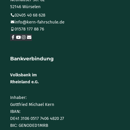
52146 Würselen
02405 40 68 628
info@kern-fahrschule.de
01578 177 88 76
Bankverbindung
Volksbank im
Rheinland e.G.
Inhaber:
Gottfried Michael Kern
IBAN:
DE41 3106 0517 7406 4820 27
BIC: GENODED1MRB