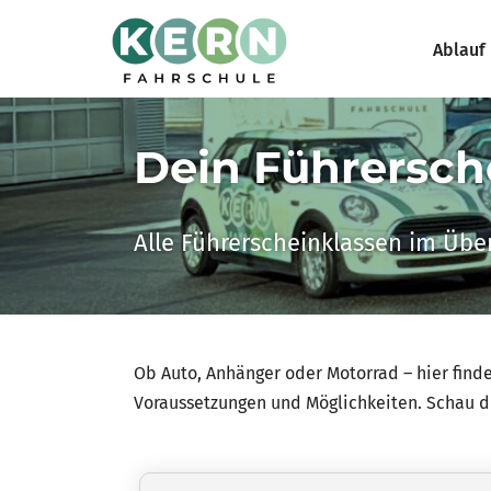
Ablauf
Zum
Inhalt
springen
Dein Führersch
Alle Führerscheinklassen im Über
Ob Auto, Anhänger oder Motorrad – hier finde
Voraussetzungen und Möglichkeiten. Schau dir